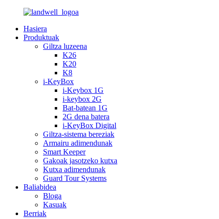
Hasiera
Produktuak
Giltza luzeena
K26
K20
K8
i-KeyBox
i-Keybox 1G
i-keybox 2G
Bat-batean 1G
2G dena batera
i-KeyBox Digital
Giltza-sistema bereziak
Armairu adimendunak
Smart Keeper
Gakoak jasotzeko kutxa
Kutxa adimendunak
Guard Tour Systems
Baliabidea
Bloga
Kasuak
Berriak