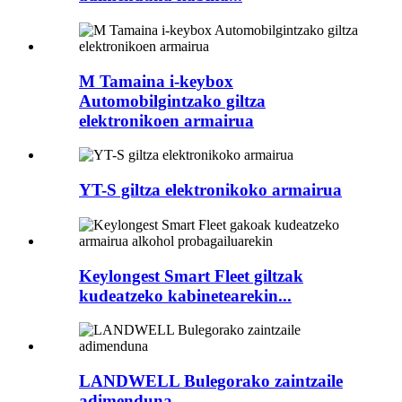
M Tamaina i-keybox
Automobilgintzako giltza
elektronikoen armairua
YT-S giltza elektronikoko armairua
Keylongest Smart Fleet giltzak
kudeatzeko kabinetearekin...
LANDWELL Bulegorako zaintzaile
adimenduna