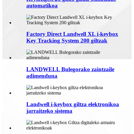
automatikoa
Factory Direct Landwell XL i-keybox
Key Tracking System 200 giltzak
LANDWELL Bulegorako zaintzaile
adimenduna
Landwell i-keybox giltza elektronikoa
jarraitzeko sistema