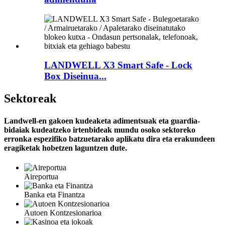
LANDWELL X3 Smart Safe - Lock
Box Diseinua...
Sektoreak
Landwell-en gakoen kudeaketa adimentsuak eta guardia-
bidaiak kudeatzeko irtenbideak mundu osoko sektoreko
erronka espezifiko batzuetarako aplikatu dira eta erakundeen
eragiketak hobetzen laguntzen dute.
Aireportua
Banka eta Finantza
Autoen Kontzesionarioa