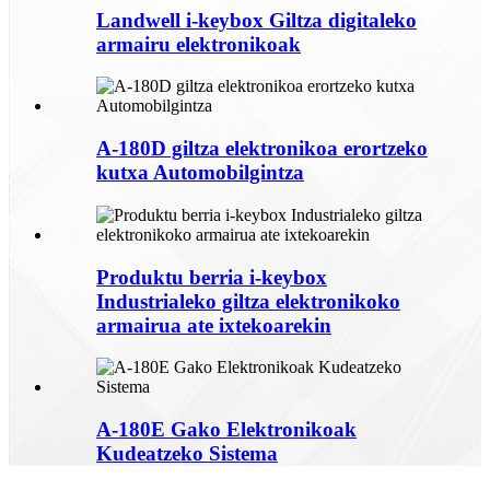
Landwell i-keybox Giltza digitaleko
armairu elektronikoak
A-180D giltza elektronikoa erortzeko
kutxa Automobilgintza
Produktu berria i-keybox
Industrialeko giltza elektronikoko
armairua ate ixtekoarekin
A-180E Gako Elektronikoak
Kudeatzeko Sistema