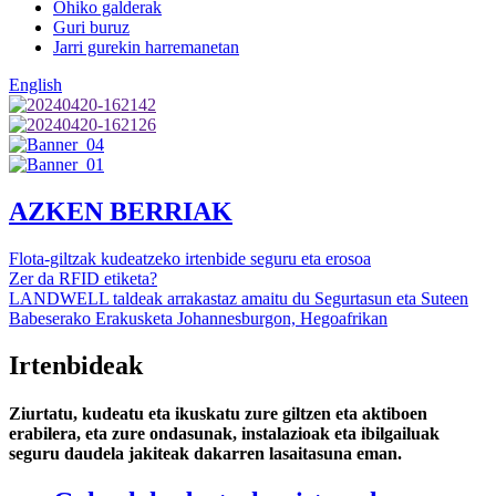
Ohiko galderak
Guri buruz
Jarri gurekin harremanetan
English
AZKEN BERRIAK
Flota-giltzak kudeatzeko irtenbide seguru eta erosoa
Zer da RFID etiketa?
LANDWELL taldeak arrakastaz amaitu du Segurtasun eta Suteen
Babeserako Erakusketa Johannesburgon, Hegoafrikan
Irtenbideak
Ziurtatu, kudeatu eta ikuskatu zure giltzen eta aktiboen
erabilera, eta zure ondasunak, instalazioak eta ibilgailuak
seguru daudela jakiteak dakarren lasaitasuna eman.