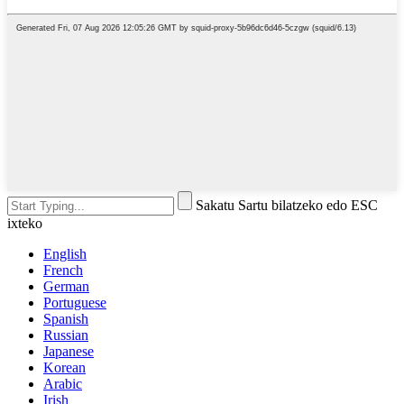
Sakatu Sartu bilatzeko edo ESC
ixteko
English
French
German
Portuguese
Spanish
Russian
Japanese
Korean
Arabic
Irish