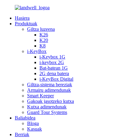
Hasiera
Produktuak
Giltza luzeena
K26
K20
K8
i-KeyBox
i-Keybox 1G
i-keybox 2G
Bat-batean 1G
2G dena batera
i-KeyBox Digital
Giltza-sistema bereziak
Armairu adimendunak
Smart Keeper
Gakoak jasotzeko kutxa
Kutxa adimendunak
Guard Tour Systems
Baliabidea
Bloga
Kasuak
Berriak