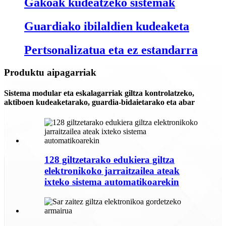
Gakoak kudeatzeko sistemak
Guardiako ibilaldien kudeaketa
Pertsonalizatua eta ez estandarra
Produktu aipagarriak
Sistema modular eta eskalagarriak giltza kontrolatzeko,
aktiboen kudeaketarako, guardia-bidaietarako eta abar
128 giltzetarako edukiera giltza
elektronikoko jarraitzailea ateak
ixteko sistema automatikoarekin