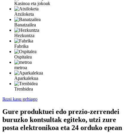
Kasinoa eta jokoak
Atxiloketa
Banatzailea
Hezkuntza
Fabrika
Ospitalea
metroa
Aparkalekua
Trenbidea
Ikusi kasu gehiago
Gure produktuei edo prezio-zerrendei
buruzko kontsultak egiteko, utzi zure
posta elektronikoa eta 24 orduko epean