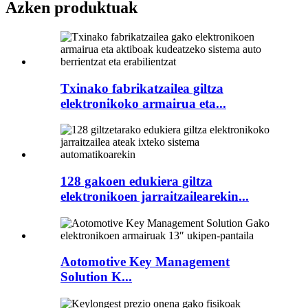
Azken produktuak
Txinako fabrikatzailea giltza
elektronikoko armairua eta...
128 gakoen edukiera giltza
elektronikoen jarraitzailearekin...
Aotomotive Key Management
Solution K...