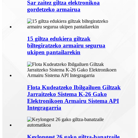
Sar zaitez giltza elektronikoa
gordetzeko armairua
15 giltza edukiera giltzak
biltegiratzeko armairu segurua
ukipen pantailarekin
Flota Kudeatzeko Ibilgailuen Giltzak
Jarraitzeko Sistema K-26 Gako
Elektronikoen Armairu Sistema API
Integragarria
Keylongest 26 gako giltza-banatzaile