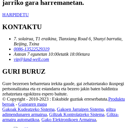
jarriko gara harremanetan.
HARPIDETU
KONTAKTU
7. solairua, T1 eraikina, Tianxiang Road 6, Shunyi barrutia,
Beijing, Txina
0086-13522529319
Astean 7 egunetan 10:00etatik 18:00etara
vip@land-well.com
GURI BURUZ
Gure bezeroen beharretara irekita gaude, gai zehatzetarako ikuspegi
pertsonalizatua eta ez estandarra eta bezero jakin baten baldintza
zehatzetara egokitzea espero baitute.
© Copyright - 2010-2023 : Eskubide guztiak erreserbatuta.
Produktu
beroak
-
Gunearen mapa
Gakoak Kudeatzeko Sistema
,
Gakoen Jarraipen Sistema
,
giltza
adimendunaren armairua
,
Giltzak Kontrolatzeko Sistema
,
Giltza-
armairu automatikoa
,
Gako Elektronikoen Armairua
,