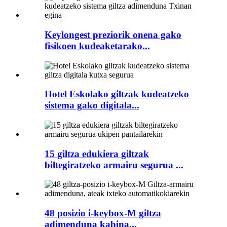
Keylongest preziorik onena gako
fisikoen kudeaketarako...
Hotel Eskolako giltzak kudeatzeko
sistema gako digitala...
15 giltza edukiera giltzak
biltegiratzeko armairu segurua ...
48 posizio i-keybox-M giltza
adimenduna kabina...