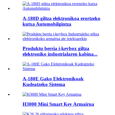
A-180D giltza elektronikoa erortzeko
kutxa Automobilgintza
Produktu berria i-keybox giltza
elektroniko industrialaren kabina...
A-180E Gako Elektronikoak
Kudeatzeko Sistema
H3000 Mini Smart Key Armairua