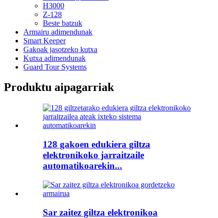
H3000
Z-128
Beste batzuk
Armairu adimendunak
Smart Keeper
Gakoak jasotzeko kutxa
Kutxa adimendunak
Guard Tour Systems
Produktu aipagarriak
128 gakoen edukiera giltza
elektronikoko jarraitzaile
automatikoarekin...
Sar zaitez giltza elektronikoa