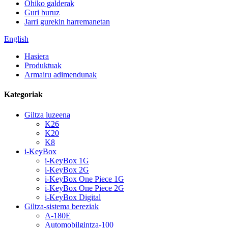
Ohiko galderak
Guri buruz
Jarri gurekin harremanetan
English
Hasiera
Produktuak
Armairu adimendunak
Kategoriak
Giltza luzeena
K26
K20
K8
i-KeyBox
i-KeyBox 1G
i-KeyBox 2G
i-KeyBox One Piece 1G
i-KeyBox One Piece 2G
i-KeyBox Digital
Giltza-sistema bereziak
A-180E
Automobilgintza-100