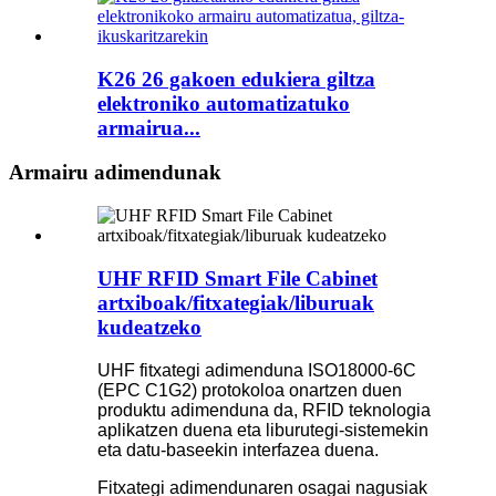
K26 26 gakoen edukiera giltza
elektroniko automatizatuko
armairua...
Armairu adimendunak
UHF RFID Smart File Cabinet
artxiboak/fitxategiak/liburuak
kudeatzeko
UHF fitxategi adimenduna ISO18000-6C
(EPC C1G2) protokoloa onartzen duen
produktu adimenduna da, RFID teknologia
aplikatzen duena eta liburutegi-sistemekin
eta datu-baseekin interfazea duena.
Fitxategi adimendunaren osagai nagusiak