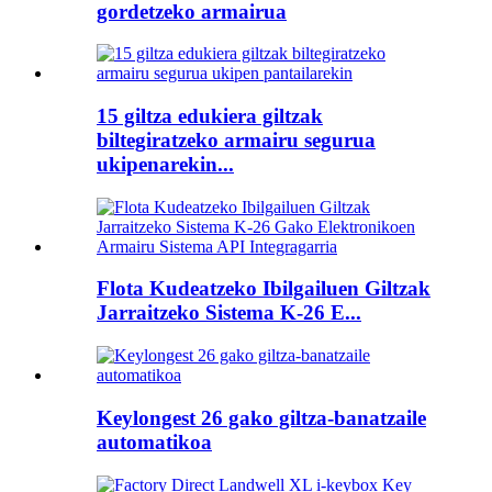
gordetzeko armairua
15 giltza edukiera giltzak
biltegiratzeko armairu segurua
ukipenarekin...
Flota Kudeatzeko Ibilgailuen Giltzak
Jarraitzeko Sistema K-26 E...
Keylongest 26 gako giltza-banatzaile
automatikoa