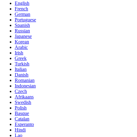
English
French
German
Portuguese
Spanish
Russian
Japanese
Korean
Arabic
Irish
Greek
Turkish
Italian
Danish
Romanian
Indonesian
Czech
Afrikaans
Swedish
Polish
Basque
Catalan
Esperanto
Hindi
Lao