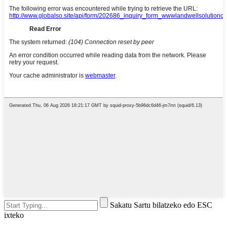
Sakatu Sartu bilatzeko edo ESC
ixteko