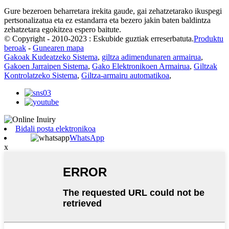
Gure bezeroen beharretara irekita gaude, gai zehatzetarako ikuspegi
pertsonalizatua eta ez estandarra eta bezero jakin baten baldintza
zehatzetara egokitzea espero baitute.
© Copyright - 2010-2023 : Eskubide guztiak erreserbatuta.
Produktu
beroak
-
Gunearen mapa
Gakoak Kudeatzeko Sistema
,
giltza adimendunaren armairua
,
Gakoen Jarraipen Sistema
,
Gako Elektronikoen Armairua
,
Giltzak
Kontrolatzeko Sistema
,
Giltza-armairu automatikoa
,
Bidali posta elektronikoa
WhatsApp
x