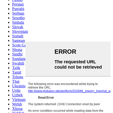
Persian
Punjabi
Serbian
Sesotho
Sinhala
Slovak
Slovenian
Somali
Samoan
Scots Gaelic
Shona
Sindhi
Sundanese
Swahili
Tajik
Tamil
Telugu
Thai
Ukrainian
Urdu
Uzbek
Vietnamese
Welsh
Xhosa