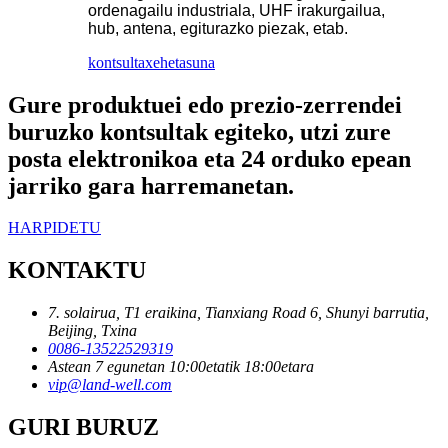
ordenagailu industriala, UHF irakurgailua,
hub, antena, egiturazko piezak, etab.
kontsulta
xehetasuna
Gure produktuei edo prezio-zerrendei
buruzko kontsultak egiteko, utzi zure
posta elektronikoa eta 24 orduko epean
jarriko gara harremanetan.
HARPIDETU
KONTAKTU
7. solairua, T1 eraikina, Tianxiang Road 6, Shunyi barrutia,
Beijing, Txina
0086-13522529319
Astean 7 egunetan 10:00etatik 18:00etara
vip@land-well.com
GURI BURUZ