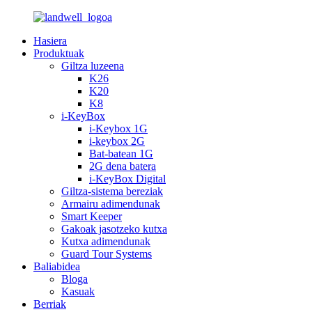
Hasiera
Produktuak
Giltza luzeena
K26
K20
K8
i-KeyBox
i-Keybox 1G
i-keybox 2G
Bat-batean 1G
2G dena batera
i-KeyBox Digital
Giltza-sistema bereziak
Armairu adimendunak
Smart Keeper
Gakoak jasotzeko kutxa
Kutxa adimendunak
Guard Tour Systems
Baliabidea
Bloga
Kasuak
Berriak