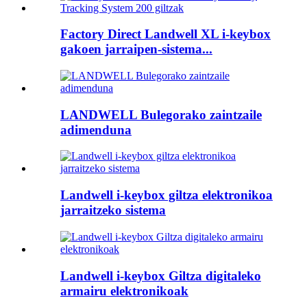
Factory Direct Landwell XL i-keybox
gakoen jarraipen-sistema...
LANDWELL Bulegorako zaintzaile
adimenduna
Landwell i-keybox giltza elektronikoa
jarraitzeko sistema
Landwell i-keybox Giltza digitaleko
armairu elektronikoak