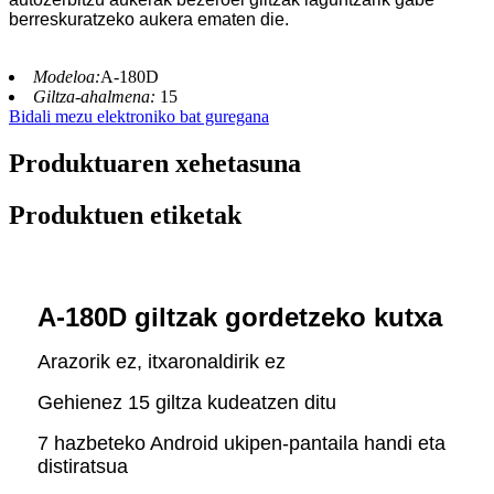
berreskuratzeko aukera ematen die.
Modeloa:
A-180D
Giltza-ahalmena:
15
Bidali mezu elektroniko bat guregana
Produktuaren xehetasuna
Produktuen etiketak
A-180D giltzak gordetzeko kutxa
Arazorik ez, itxaronaldirik ez
Gehienez 15 giltza kudeatzen ditu
7 hazbeteko Android ukipen-pantaila handi eta
distiratsua