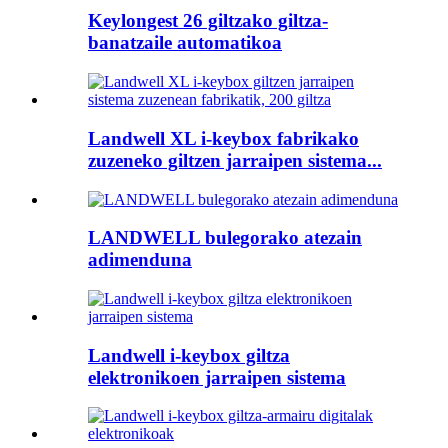
Keylongest 26 giltzako giltza-
banatzaile automatikoa
Landwell XL i-keybox fabrikako
zuzeneko giltzen jarraipen sistema...
LANDWELL bulegorako atezain
adimenduna
Landwell i-keybox giltza
elektronikoen jarraipen sistema