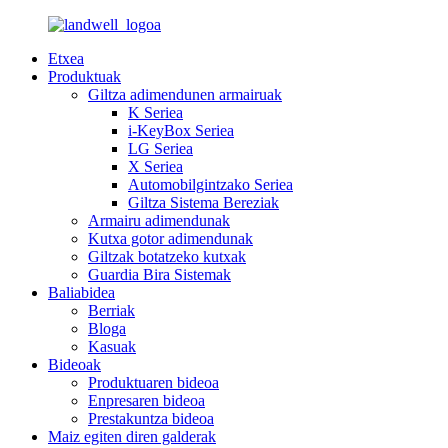
Etxea
Produktuak
Giltza adimendunen armairuak
K Seriea
i-KeyBox Seriea
LG Seriea
X Seriea
Automobilgintzako Seriea
Giltza Sistema Bereziak
Armairu adimendunak
Kutxa gotor adimendunak
Giltzak botatzeko kutxak
Guardia Bira Sistemak
Baliabidea
Berriak
Bloga
Kasuak
Bideoak
Produktuaren bideoa
Enpresaren bideoa
Prestakuntza bideoa
Maiz egiten diren galderak