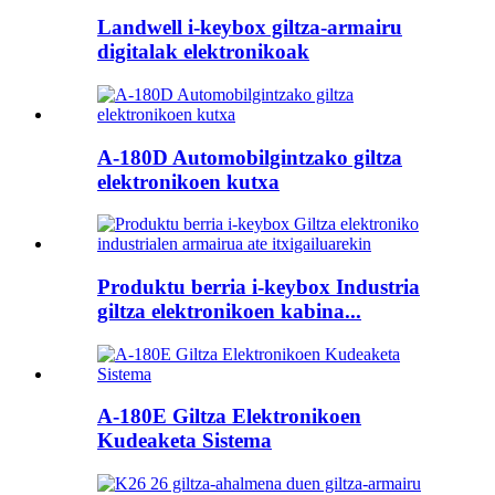
Landwell i-keybox giltza-armairu
digitalak elektronikoak
A-180D Automobilgintzako giltza
elektronikoen kutxa
Produktu berria i-keybox Industria
giltza elektronikoen kabina...
A-180E Giltza Elektronikoen
Kudeaketa Sistema