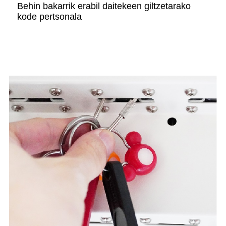
Behin bakarrik erabil daitekeen giltzetarako
kode pertsonala