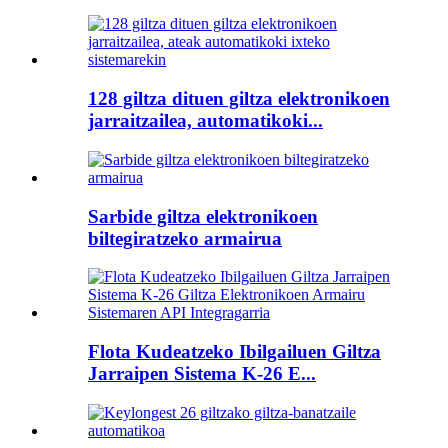
128 giltza dituen giltza elektronikoen
jarraitzailea, automatikoki...
Sarbide giltza elektronikoen
biltegiratzeko armairua
Flota Kudeatzeko Ibilgailuen Giltza
Jarraipen Sistema K-26 E...