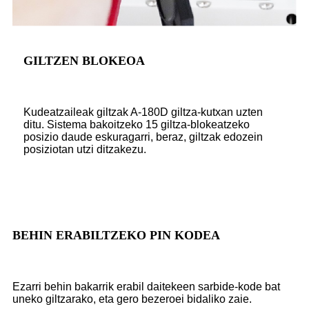
GILTZEN BLOKEOA
Kudeatzaileak giltzak A-180D giltza-kutxan uzten
ditu. Sistema bakoitzeko 15 giltza-blokeatzeko
posizio daude eskuragarri, beraz, giltzak edozein
posiziotan utzi ditzakezu.
BEHIN ERABILTZEKO PIN KODEA
Ezarri behin bakarrik erabil daitekeen sarbide-kode bat
uneko giltzarako, eta gero bezeroei bidaliko zaie.