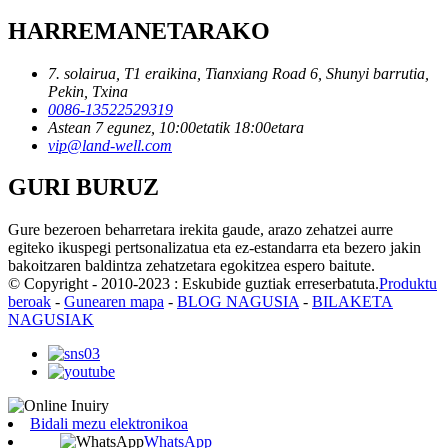
HARREMANETARAKO
7. solairua, T1 eraikina, Tianxiang Road 6, Shunyi barrutia,
Pekin, Txina
0086-13522529319
Astean 7 egunez, 10:00etatik 18:00etara
vip@land-well.com
GURI BURUZ
Gure bezeroen beharretara irekita gaude, arazo zehatzei aurre
egiteko ikuspegi pertsonalizatua eta ez-estandarra eta bezero jakin
bakoitzaren baldintza zehatzetara egokitzea espero baitute.
© Copyright - 2010-2023 : Eskubide guztiak erreserbatuta.
Produktu
beroak
-
Gunearen mapa
-
BLOG NAGUSIA
-
BILAKETA
NAGUSIAK
Bidali mezu elektronikoa
WhatsApp