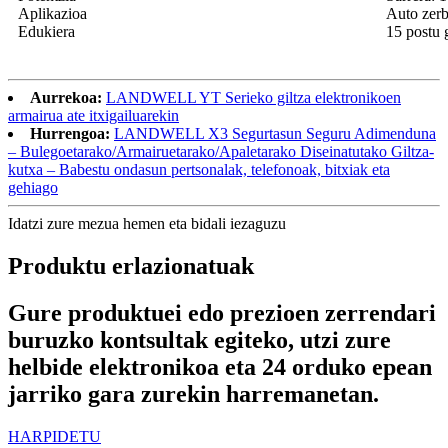
Aplikazioa
Auto zerbi
Edukiera
15 postu 
Aurrekoa:
LANDWELL YT Serieko giltza elektronikoen
armairua ate itxigailuarekin
Hurrengoa:
LANDWELL X3 Segurtasun Seguru Adimenduna
– Bulegoetarako/Armairuetarako/Apaletarako Diseinatutako Giltza-
kutxa – Babestu ondasun pertsonalak, telefonoak, bitxiak eta
gehiago
Idatzi zure mezua hemen eta bidali iezaguzu
Produktu erlazionatuak
Gure produktuei edo prezioen zerrendari
buruzko kontsultak egiteko, utzi zure
helbide elektronikoa eta 24 orduko epean
jarriko gara zurekin harremanetan.
HARPIDETU