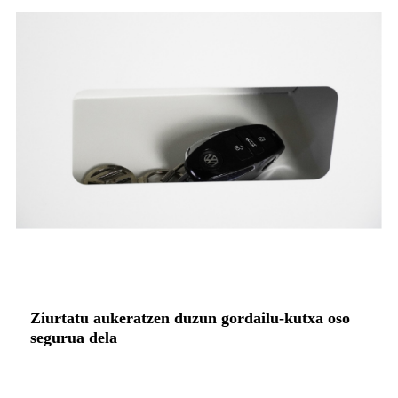
Ziurtatu aukeratzen duzun gordailu-kutxa oso
segurua dela