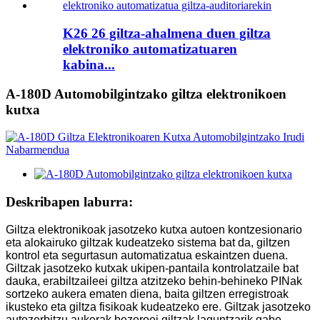
K26 26 giltza-ahalmena duen giltza
elektroniko automatizatuaren
kabina...
A-180D Automobilgintzako giltza elektronikoen
kutxa
Deskribapen laburra:
Giltza elektronikoak jasotzeko kutxa autoen kontzesionario
eta alokairuko giltzak kudeatzeko sistema bat da, giltzen
kontrol eta segurtasun automatizatua eskaintzen duena.
Giltzak jasotzeko kutxak ukipen-pantaila kontrolatzaile bat
dauka, erabiltzaileei giltza atzitzeko behin-behineko PINak
sortzeko aukera ematen diena, baita giltzen erregistroak
ikusteko eta giltza fisikoak kudeatzeko ere. Giltzak jasotzeko
autozerbitzu aukerak bezeroei giltzak laguntzarik gabe