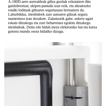
A-180D-aren aurrealdeak giltza guztiak ezkutatzen ditu
gaizkileentzat, ukipen-pantaila izan ezik, eta altzairuzko
estalki lodituak giltzaren segurtasuna bermatzen du.
Laburbilduz, irtenbideek zure autoaren giltzak seguru
mantentzea izan dezakete. Zalantzarik gabe, aukera ugari
eskain ditzakegu eta zure beharretara egokitu ditzakegu
irtenbideak. Deitu edo bidali mezu elektroniko bat eta kutxa
gotorra mundu osora bidaliko dizugu.