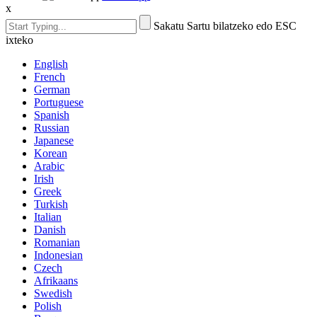
x
Sakatu Sartu bilatzeko edo ESC
ixteko
English
French
German
Portuguese
Spanish
Russian
Japanese
Korean
Arabic
Irish
Greek
Turkish
Italian
Danish
Romanian
Indonesian
Czech
Afrikaans
Swedish
Polish