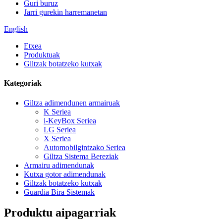
Guri buruz
Jarri gurekin harremanetan
English
Etxea
Produktuak
Giltzak botatzeko kutxak
Kategoriak
Giltza adimendunen armairuak
K Seriea
i-KeyBox Seriea
LG Seriea
X Seriea
Automobilgintzako Seriea
Giltza Sistema Bereziak
Armairu adimendunak
Kutxa gotor adimendunak
Giltzak botatzeko kutxak
Guardia Bira Sistemak
Produktu aipagarriak