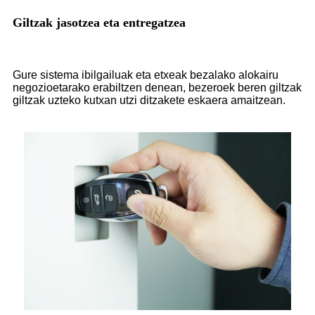
Giltzak jasotzea eta entregatzea
Gure sistema ibilgailuak eta etxeak bezalako alokairu
negozioetarako erabiltzen denean, bezeroek beren giltzak
giltzak uzteko kutxan utzi ditzakete eskaera amaitzean.