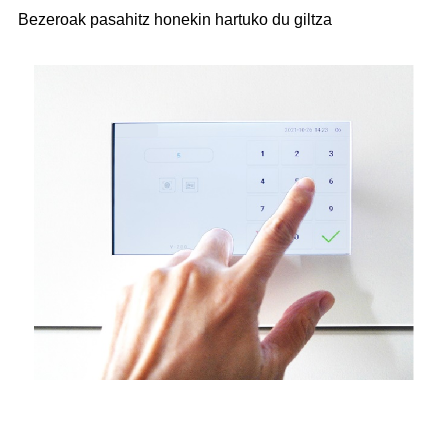
Bezeroak pasahitz honekin hartuko du giltza